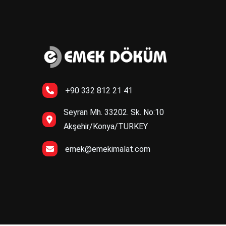
+90 332 812 21 41
Seyran Mh. 33202. Sk. No:10
Akşehir/Konya/TURKEY
emek@emekimalat.com