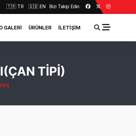
🇹🇷 TR
🇬🇧 EN
Bizi Takip Edin:
O GALERİ
ÜRÜNLER
İLETİŞİM
(ÇAN TİPİ)
İPİ)