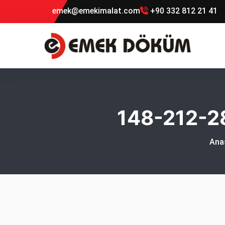
emek@emekimalat.com
+90 332 812 21 41
148-212-2
Ana