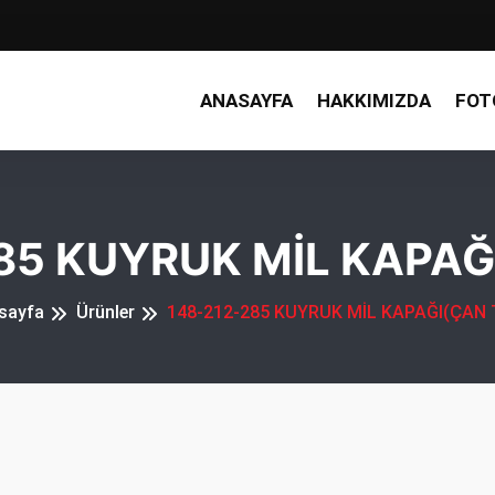
ANASAYFA
HAKKIMIZDA
FOT
85 KUYRUK MİL KAPAĞI
sayfa
Ürünler
148-212-285 KUYRUK MİL KAPAĞI(ÇAN T