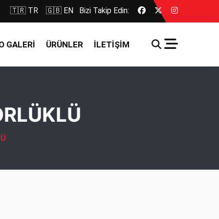
🇹🇷 TR
🇬🇧 EN
Bizi Takip Edin:
O GALERİ
ÜRÜNLER
İLETİŞİM
ÖRLÜKLÜ
LÜ