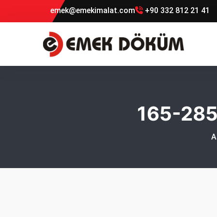
emek@emekimalat.com
+90 332 812 21 41
165-28
A