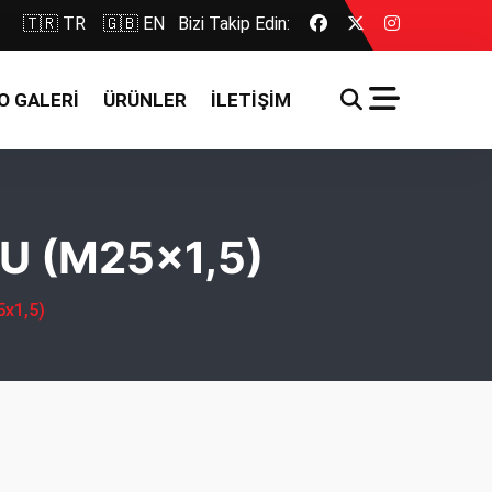
🇹🇷 TR
🇬🇧 EN
Bizi Takip Edin:
O GALERİ
ÜRÜNLER
İLETİŞİM
U (M25x1,5)
x1,5)