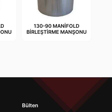
LD
130-90 MANİFOLD
ŞONU
BİRLEŞTİRME MANŞONU
Bülten