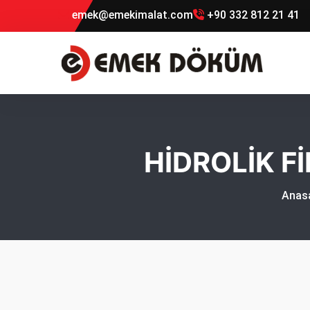
emek@emekimalat.com
+90 332 812 21 41
HİDROLİK F
Anas