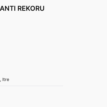
LANTI REKORU
,
ltre