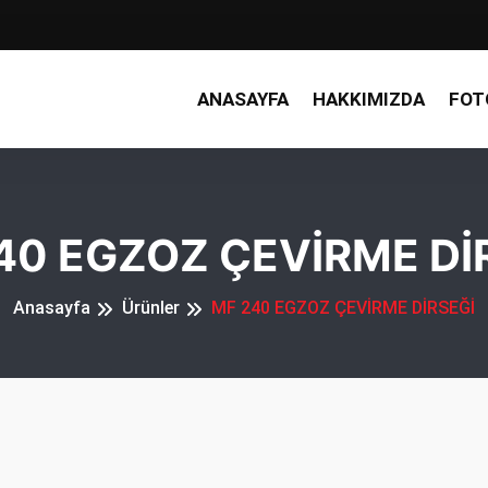
ANASAYFA
HAKKIMIZDA
FOT
40 EGZOZ ÇEVİRME Dİ
Anasayfa
Ürünler
MF 240 EGZOZ ÇEVİRME DİRSEĞİ