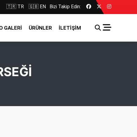
🇹🇷 TR
🇬🇧 EN
Bizi Takip Edin:
O GALERİ
ÜRÜNLER
İLETİŞİM
RSEĞİ