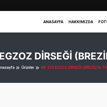
ANASAYFA
HAKKIMIZDA
FOT
EGZOZ DİRSEĞİ (BREZİ
nasayfa
Ürünler
MF 275 EGZOZ DİRSEĞİ (BREZİLYA Tİ