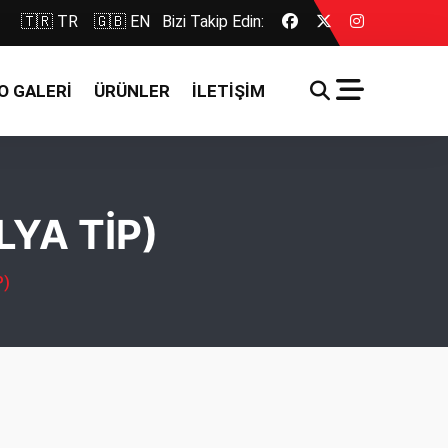
🇹🇷 TR
🇬🇧 EN
Bizi Takip Edin:
O GALERİ
ÜRÜNLER
İLETİŞİM
LYA TİP)
P)