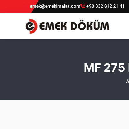
emek@emekimalat.com
+90 332 812 21 41
MF 275 
A