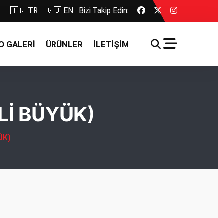
🇹🇷 TR
🇬🇧 EN
Bizi Takip Edin:
O GALERİ
ÜRÜNLER
İLETİŞİM
KLİ BÜYÜK)
ÜK)