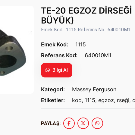
TE-20 EGZOZ DİRSEĞİ (
BÜYÜK)
Emek Kod : 1115 Referans No : 640010M1
Emek Kod:
1115
Referans Kod:
640010M1
Bilgi Al
Kategori:
Massey Ferguson
Etiketler:
kod
,
1115
,
egzoz
,
rseği
,
d
PAYLAŞ: