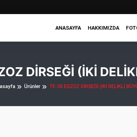
ANASAYFA
HAKKIMIZDA
FOT
OZ DİRSEĞİ (İKİ DELİ
asayfa
Ürünler
TE-20 EGZOZ DİRSEĞİ (İKİ DELİKLİ BÜY