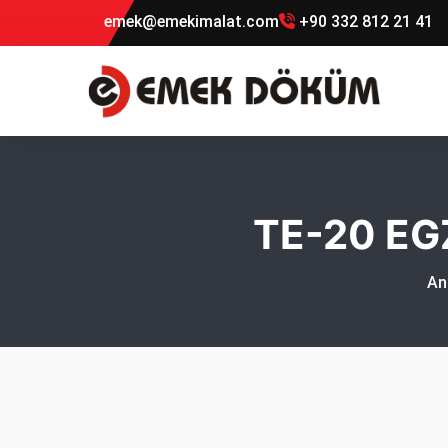
emek@emekimalat.com
+90 332 812 21 41
TE-20 EGZ
An