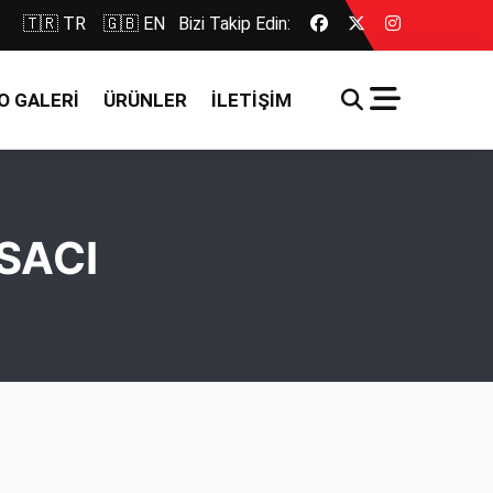
🇹🇷 TR
🇬🇧 EN
Bizi Takip Edin:
O GALERİ
ÜRÜNLER
İLETİŞİM
SACI