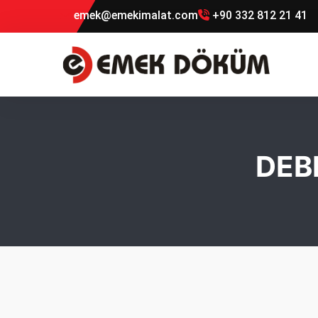
emek@emekimalat.com
+90 332 812 21 41
DEB