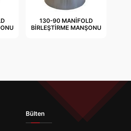
LD
130-90 MANİFOLD
ŞONU
BİRLEŞTİRME MANŞONU
Bülten